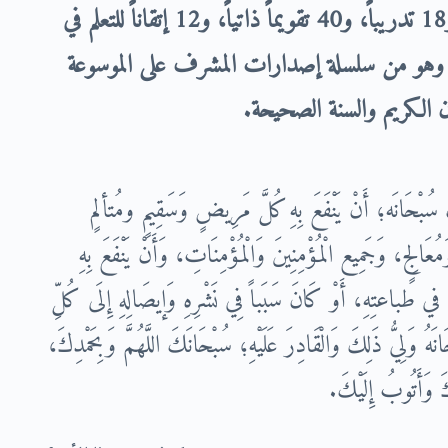
في
هو من سلسلة إصدارات المشرف على الموسوعة
 الكريم والسنة الصحيحة.
سُبْحَانَه؛ أَنْ يَنْفَعَ بِهِ كُلَّ مَرِيضٍ وَسَقِيمٍ ومُتألمٍ
لِجٍ، وَجَمِيع الْمُؤْمِنِينَ وَالْمُؤْمِنَاتِ، وَأَنْ يَنْفَعَ بِهِ
 في طباعتِهِ، أَوْ كَانَ سَبَباً فِي نَشْرِهِ وَإيصَالِهِ إِلَى كُلِّ
ُ وَلِيُّ ذَلِكَ وَالْقَادِرَ عَلَيْهِ؛ سُبْحَانَكَ اللَّهُمَّ وَبِحَمْدِكَ،
ُكَ وَأَتُوبُ إِلَيْكَ.