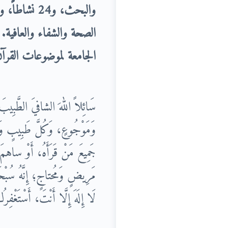
والبحث، و24 نشاطاً، و18 تدريباً، و40 تقويماً ذاتياً، و12 إتقاناً للتعلم
الصحة والشفاء والعافية.
و
الجامعة لموضوعات القرآن
سَائِلاً اللهَ الشافيَ الطَّبِيبَ 
وَمَوْجُوعٍ، وَكُلَّ طَبِيبٍ وَمُعَا
جَمِيعَ مَنْ قَرَأَهُ، أَوْ ساهمَ
مَرِيضٍ وَمُحتاجٍ؛ إِنَّهُ سُبْحَانَه
لَا إِلَهَ إِلَّا أَنْتَ، أَسْتَغْفِر