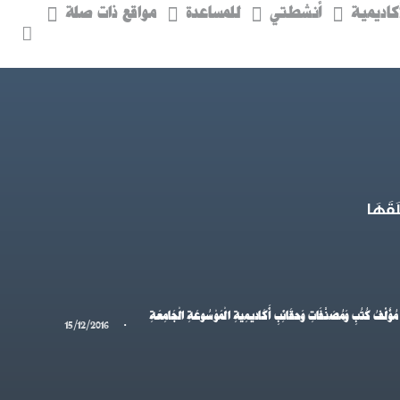
كاديمية
أنشطتي
للمساعدة
مواقع ذات صلة
قَهَا
َام؛ مُؤَلِّفُ كُتُبِ وَمُصَنَّفَاتِ وَحقَائِبِ أَكَاديمِيةِ الْمَوْسُوعَةِ الْجَامِعَةِ
·
15/12/2016