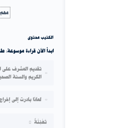
مهم
الكتيب محتوى
ابدأ الآن قراءة موسوعة: طبيبه
تقديم المشرف على ا
الكريم والسنة الصحي
محتوى الدرس
لماذا بادرت إلى إخرا
لَوْلاَ أَنْ أَكْتُمَ عِلْمًا مَا كَتَبْ
محتوى الدرس
تَهْنِئَةٌ
ارْمُلُوا بِالْبَيْتِ؛ لِيَرَى الْمُشْ