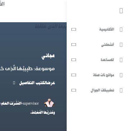
الأ
الأكاديمية
أنشطتي
مجاني
للمساعدة
موسوعة: طَبِيبُهَا الَّذِى خَلَ
مواقع ذات صلة
عرضالكتيب التفاصيل
تطبيقات الجوال
supervisor-المُشْرُفُ الع
ومُدَرِّبُها الْمُعْتِمَدُ.