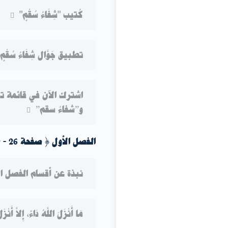
فلنَكُن الآن؛ مِمَن يُرشِدُ الم
نشاط 3
كُتيب "شِفَاءُ سُقْمٍ"
تطبيق جَوَّال شِفَاءُ سُقْمٍ 
اشترك الآن في قائمة ت
و”شفاءُ سقم”
الفصل الأول { صفحة 26 - 49 }
نبذة عن أقسام الفصل ال
مَا أَنْزَلَ اللَّهُ دَاءً، إِلاَّ أَنْ