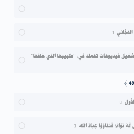
َرْضَى إِلى مَا يُخفِّفُ آلامَهم؛ ويُحَقِقُ آمَالَهم
المَجَّاني
شغيل فيديوهات تهمك في: “طبيبها الذي خلقها”
أول
زَلَ لَهُ دَوَاءً؛ فَتَدَاوَوْا عِبادَ اللهِ