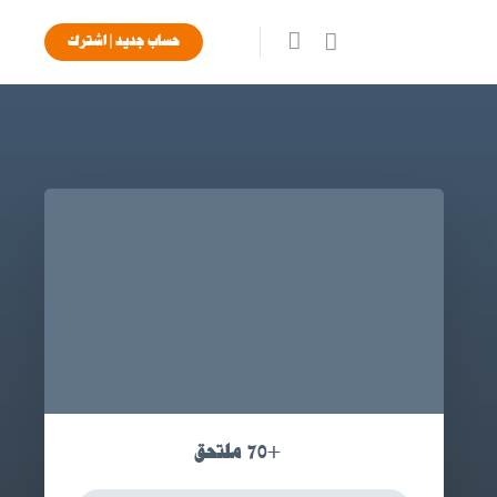
حساب جديد | اشترك
+70
ملتحق