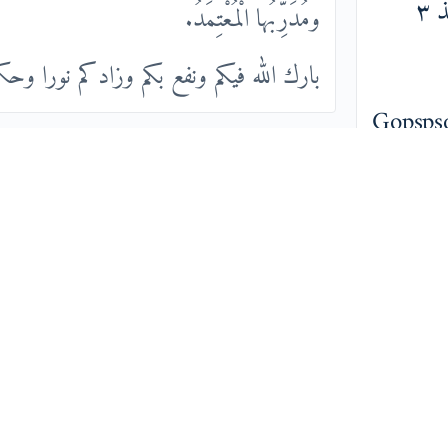
منذ ٣
ومُدَرِّبُها الْمُعْتِمَدُ.
بارك الله فيكم ونفع بكم وزادكم نورا وحكمة
Gopsps
منذ ٣
قام
بنشر تحديث
بشرى
منذ سنه
@supervisor-المُشْرُفُ العَام؛ مُؤَلِّفُ 
Ro
وَمُصَنَّفَاتِ وَحقَائِبِ أَكَاديمِيةِ الْمَوْسُوعَةِ الْجَ
منذ ٤
ومُدَرِّبُها الْمُعْتِمَدُ.
بداية مباركة لقراءة جديدة في عمري، أسأل
Jho