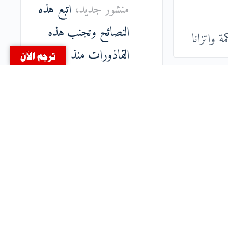
منشور جديد،
اتبع هذه
النصائح وتجنب هذه
 واتزانا
القاذورات
منذ ٥ أعوام
ترجم الآن
قام
محمد بن نبيل
بنشر
منشور جديد،
لا تجلس
في الشمس كثيراً
منذ ٥
كُتُبِ
أعوام
امِعَةِ
قام
محمد بن نبيل
بنشر
منشور جديد،
معلومة
 الله