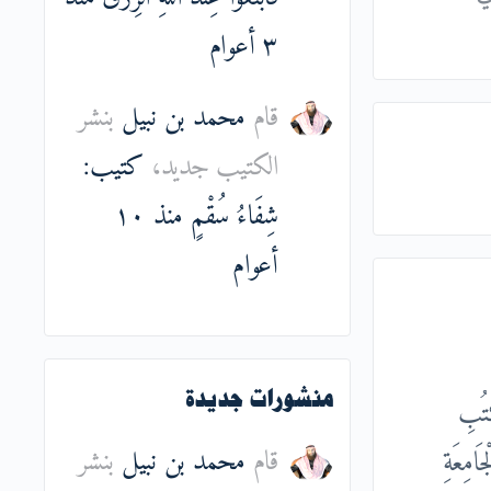
٣ أعوام
قام
محمد بن نبيل
بنشر
الكتيب جديد،
كتيب:
شِفَاءُ سُقْمٍ
منذ ١٠
أعوام
كُتُبِ
منشورات جديدة
قام
محمد بن نبيل
بنشر
امِعَةِ