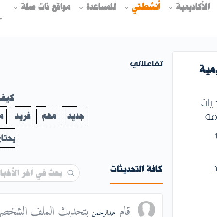
الأكاديمية
أنشطتي
للمساعدة
مواقع ذات صلة
تفاعلاتي
يمية
كيف 
يات
مه
جديد
مهم
فريد
م
يحتاج
د
كافة التحديثات
بحث
في
آخر
قام
بتحديث الملف الشخصي is
عبدالرحمن
الأخبار…