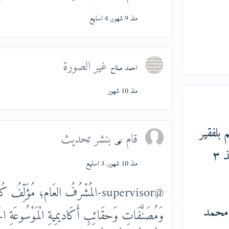
منذ 9 شهور, 4 اسابيع
غير الصورة
احمد صلاح
منذ 10 شهور
 بلفقير
قام
بنشر تحديث
نهى
منذ ٣
منذ 10 شهور, 3 اسابيع
@supervisor-المُشْرُفُ العَام؛ مُؤَلِّفُ 
 محمد
وَمُصَنَّفَاتِ وَحقَائِبِ أَكَاديمِيةِ الْمَوْسُوعَةِ الْجَ