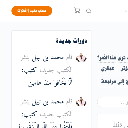
حساب جديد | اشترك
دورات جديدة
قام
محمد بن نبيل
بنشر
ترى هذا الأمر؟
الكتيب جديد،
كتيب:
ؤثر
عبقري
ألَّا تَخَافوا
منذ عامين
 إلى مراجعة
قام
محمد بن نبيل
بنشر
الكتيب جديد،
كتيب:
h.
فَابْتَغُوا عِنْدَ اللَّهِ الرِّزْقَ
منذ