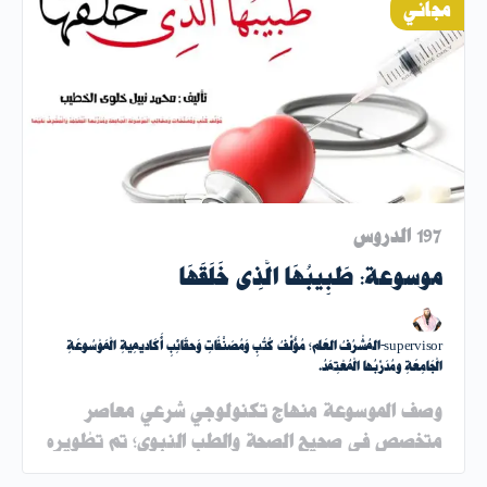
مجاني
197 الدروس
موسوعة: طَبِيبُهَا الَّذِى خَلَقَهَا
supervisor-المُشْرُفُ العَام؛ مُؤَلِّفُ كُتُبِ وَمُصَنَّفَاتِ وَحقَائِبِ أَكَاديمِيةِ الْمَوْسُوعَةِ
الْجَامِعَةِ ومُدَرِّبُها الْمُعْتِمَدُ.
وصف الموسوعة منهاج تكنولوجي شرعي معاصر
متخصص في صحيح الصحة والطب النبوي؛ تم تطْويره
لغايات التعلم الذاتي والتدريس في الجامعات