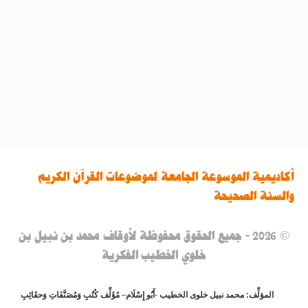
والمدارس والمعاهد؛ ويتضمن عشرة فصول…
أكاديمية الموسوعة الجامعة لموضوعات القرآن الكريم
والسنة الصحيحة
© 2026 - جميع الحقوق محفوظة لأوقاف محمد بن نبيل بن
خلوي الخطيب الفكرية
المؤلِّف: محمد نبيل خلوى الخطيب -أَبُو إِسْلَام–
مُؤَلِّف كُتُبِ وَمُصَنَّفَاتِ وَحقَائِبِ