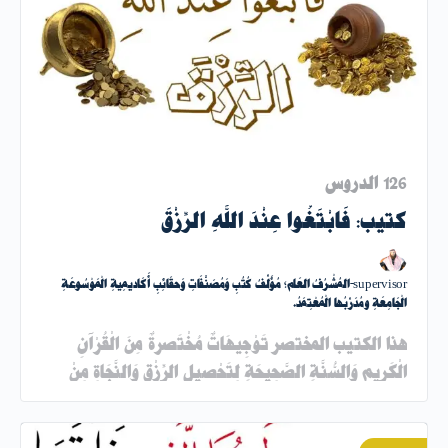
126 الدروس
كتيب: فَابْتَغُوا عِنْدَ اللَّهِ الرِّزْقَ
supervisor-المُشْرُفُ العَام؛ مُؤَلِّفُ كُتُبِ وَمُصَنَّفَاتِ وَحقَائِبِ أَكَاديمِيةِ الْمَوْسُوعَةِ
الْجَامِعَةِ ومُدَرِّبُها الْمُعْتِمَدُ.
هذا الكتيب المختصر تَوْجِيهَاتٌ مُخْتَصرةٌ مِنَ الْقُرْآنِ
الْكَرِيمِ وَالسُّنَّةِ الصَّحِيحَةِ لِتَحْصيلِ الرِّزْقِ وَالنَّجَاةِ مِنْ
الفَقْرِ والْقِلَّةِ