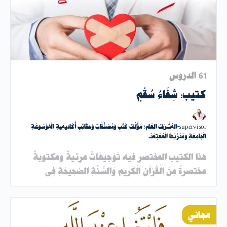
61 الدروس
كتيب: شِفَاءُ سُقْمٍ
supervisor-المُشْرُفُ العَام؛ مُؤَلِّفُ كُتُبِ وَمُصَنَّفَاتِ وَحقَائِبِ أَكَاديمِيةِ الْمَوْسُوعَةِ
الْجَامِعَةِ ومُدَرِّبُها الْمُعْتِمَدُ.
هذا الكتيب المختصر فيه تَوْجِيهَاتٌ مرئيةٌ ومكتوبةٌ
مختصرةٌ مِنَ الْقُرْآنِ الْكَرِيمِ وَالسُّنَّةِ الصَّحِيحَةِ فِي
الْعَافِيَةِ وَالشِّفَاءِ وَالدَّوَاءِ وَالصِّحَّةِ؛ وهو مُخْتَصَرٌ لِكِتَابِي؛
طَبِيبُهَا الَّذِي خَلْقِهَا؛ حَتَّى…
مجاني