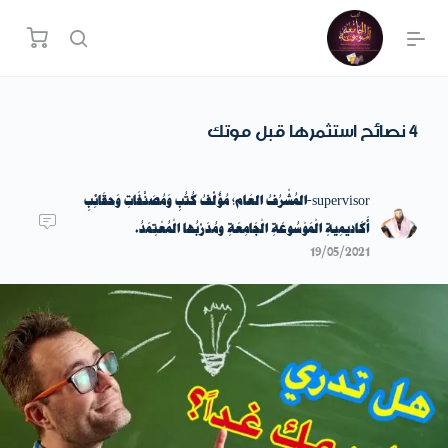
4 نصائح استثمرها قبل موتك
supervisor-المُشْرُفُ العَام؛ مُؤَلِّفُ كُتُبِ وَمُصَنَّفَاتِ وَحقَائِبِ
أَكَاديمِيةِ الْمَوْسُوعَةِ الْجَامِعَةِ ومُدَرِّبُها الْمُعْتِمَدُ.
19/05/2021