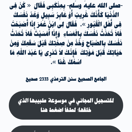
-صلى الله عليه وسلم- بِمِنْكَبِى فَقَالَ « كُنْ فِى
الدُّنْيَا كَأَنَّكَ غَرِيبٌ أَوْ عَابِرُ سَبِيلٍ وَعُدَّ نَفْسَكَ
فِى أَهْلِ الْقُبُورِ ». فَقَالَ لِى ابْنُ عُمَرَ إِذَا أَصْبَحْتَ
فَلاَ تُحَدِّثْ نَفْسَكَ بِالْمَسَاءِ وَإِذَا أَمْسَيْتَ فَلاَ تُحَدِّثْ
نَفْسَكَ بِالصَّبَاحِ
وَخُذْ مِنْ صِحَّتِكَ قَبْلَ سَقَمِكَ وَمِنْ
حَيَاتِكَ قَبْلَ مَوْتِكَ
فَإِنَّكَ لاَ تَدْرِى يَا عَبْدَ اللَّهِ مَا
اسْمُكَ غَدًا ».
الجامع الصحيح سنن الترمذي 2333 صحيح
للتسجيل المجاني في موسوعة طبيبها الذي
خلقها؛ لطفاً اضغط هنا