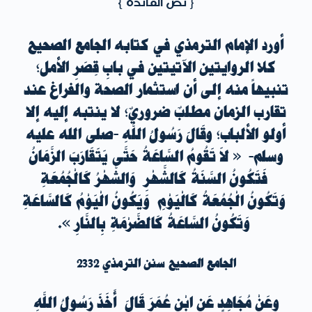
{ نص الفائدة }
أورد الإمام الترمذي في كتابه الجامع الصحيح
كلا الروايتين الآتيتين في بابِ قِصَرِ الأمل
؛
تنبيهاً منه إلى أن استثمار الصحة والفراغ عند
تقارب الزمان مطلبٌ ضروريٌ؛ لا ينتبه إليه إلا
أولو الألباب؛ وقَالَ رَسُولُ اللَّهِ -صلى الله عليه
وسلم- «
لاَ تَقُومُ السَّاعَةُ حَتَّى يَتَقَارَبَ الزَّمَانُ
فَتَكُونُ السَّنَةُ كَالشَّهْرِ
وَالشَّهْرُ كَالْجُمُعَةِ
وَتَكُونُ الْجُمُعَةُ كَالْيَوْمِ
وَيَكُونُ الْيَوْمُ كَالسَّاعَةِ
وَتَكُونُ السَّاعَةُ كَالضَّرْمَةِ بِالنَّارِ
».
الجامع الصحيح سنن الترمذي 2332
وعَنْ مُجَاهِدٍ عَنِ ابْنِ عُمَرَ قَالَ أَخَذَ رَسُولُ اللَّهِ