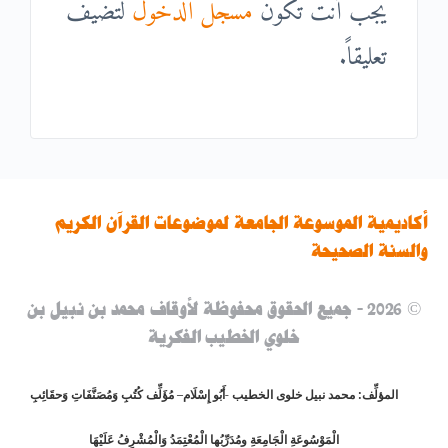
يجب أنت تكون
مسجل الدخول
لتضيف
تعليقاً.
أكاديمية الموسوعة الجامعة لموضوعات القرآن الكريم
والسنة الصحيحة
© 2026 - جميع الحقوق محفوظة لأوقاف محمد بن نبيل بن
خلوي الخطيب الفكرية
المؤلِّف: محمد نبيل خلوى الخطيب -أَبُو إِسْلَام–
مُؤَلِّف كُتُبِ وَمُصَنَّفَاتِ وَحقَائِبِ
الْمَوْسُوعَةِ الْجَامِعَةِ ومُدَرِّبُها الْمُعْتِمَدُ وَالْمُشْرِفُ عَلَيْهَا