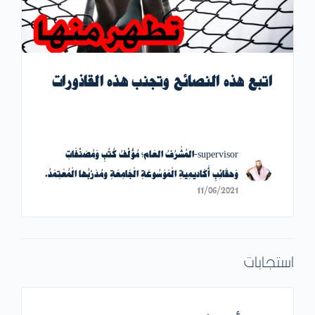
اتبع هذه النصائح وتجنب هذه القاذورات
supervisor-المُشْرُفُ العَام؛ مُؤَلِّفُ كُتُبِ وَمُصَنَّفَاتِ
وَحقَائِبِ أَكَاديمِيةِ الْمَوْسُوعَةِ الْجَامِعَةِ ومُدَرِّبُها الْمُعْتِمَدُ.
11/06/2021
استجابات