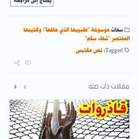
يحتاج إلى مراجعة
سمات
موسوعة "طبيبها الذي خلقها"؛ وكتيبها
المختصر "شفاء سقم"
Tagged:
نص مقتبس
مقالات ذات صله