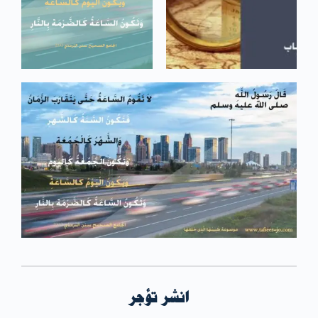
انشر تؤجر