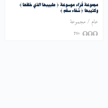
مجموعة قُرَّاء موسوعة { طبيبها الذي خلقها }
وكتيبها { شفاء سقم }
عام
/
مجموعة
+71