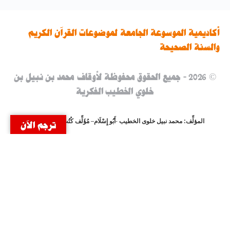
أكاديمية الموسوعة الجامعة لموضوعات القرآن الكريم
والسنة الصحيحة
© 2026 - جميع الحقوق محفوظة لأوقاف محمد بن نبيل بن
خلوي الخطيب الفكرية
المؤلِّف: محمد نبيل خلوى الخطيب -أَبُو إِسْلَام–
مُؤَلِّف كُتُبِ وَمُصَنَّفَاتِ وَحقَائِبِ
ترجم الآن
الْمَوْسُوعَةِ الْجَامِعَةِ ومُدَرِّبُها الْمُعْتِمَدُ وَالْمُشْرِفُ عَلَيْهَا