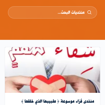
منتدى قُرَّاء موسوعة { طبيبها الذي خلقها }