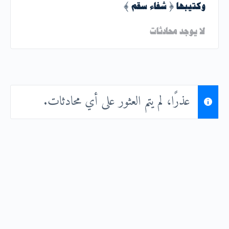
وكتيبها { شفاء سقم }
لا يوجد محادثات
عذرًا، لم يتم العثور على أي محادثات.