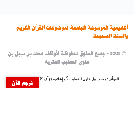
أكاديمية الموسوعة الجامعة لموضوعات القرآن الكريم
والسنة الصحيحة
© 2026 - جميع الحقوق محفوظة لأوقاف محمد بن نبيل بن
خلوي الخطيب الفكرية
المؤلِّف: محمد نبيل خلوى الخطيب -أَبُو إِسْلَام–
مُؤَلِّف كُتُبِ وَمُصَنَّفَاتِ وَحقَائِبِ
ترجم الآن
الْمَوْسُوعَةِ الْجَامِعَةِ ومُدَرِّبُها الْمُعْتِمَدُ وَالْمُشْرِفُ عَلَيْهَا